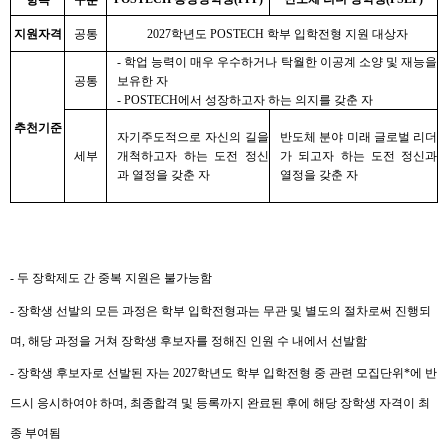
지원자격
공통
2027
학년도
POSTECH
학부 입학전형 지원 대상자
-
학업 능력이 매우 우수하거나 탁월한 이공계 소양 및 재능을
공통
보유한 자
- POSTECH
에서 성장하고자 하는 의지를 갖춘 자
추천기준
자기주도적으로 자신의 길을
반도체 분야 미래 글로벌 리더
세부
개척하고자 하는 도전 정신
가 되고자 하는 도전 정신과
과 열정을 갖춘 자
열정을 갖춘 자
-
두 장학제도 간 중복 지원은 불가능함
-
장학생 선발의 모든 과정은 학부 입학전형과는 무관 및 별도의 절차로써 진행되
며
,
해당 과정을 거쳐 장학생 후보자를 정해진 인원 수 내에서 선발함
-
장학생 후보자로 선발된 자는
2027
학년도 학부 입학전형 중 관련 모집단위
*
에 반
드시 응시하여야 하며
,
최종합격 및 등록까지 완료된 후에 해당 장학생 자격이 최
종 부여됨