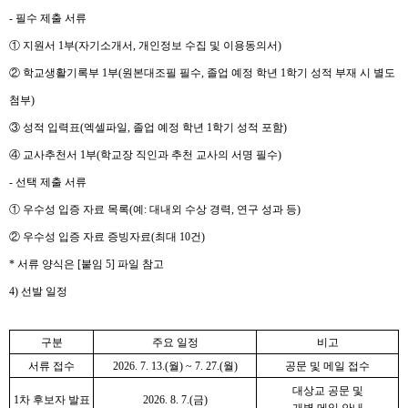
-
필수 제출 서류
①
지원서
1
부
(
자기소개서
,
개인정보 수집 및 이용동의서
)
②
학교생활기록부
1
부
(
원본대조필 필수
,
졸업 예정 학년
1
학기 성적 부재 시 별도
첨부
)
③
성적 입력표
(
엑셀파일
,
졸업 예정 학년
1
학기 성적 포함
)
④
교사추천서
1
부
(
학교장 직인과 추천 교사의 서명 필수
)
-
선택 제출 서류
①
우수성 입증 자료 목록
(
예
:
대내외 수상 경력
,
연구 성과 등
)
②
우수성 입증 자료 증빙자료
(
최대
10
건
)
*
서류 양식은
[
붙임
5]
파일 참고
4)
선발 일정
구분
주요 일정
비고
서류 접수
2026. 7. 13.(
월
) ~ 7. 27.(
월
)
공문 및 메일 접수
대상교 공문 및
1
차 후보자 발표
2026. 8. 7.(
금
)