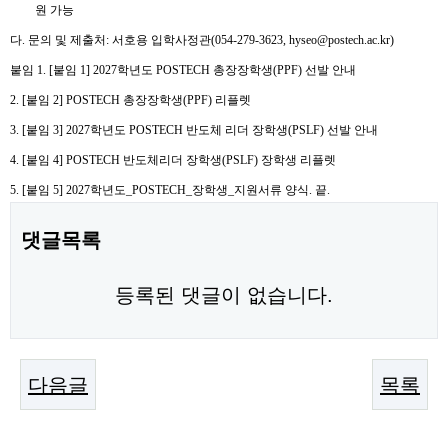
원 가능
다
.
문의 및 제출처
:
서호용 입학사정관
(054-279-3623, hyseo@postech.ac.kr)
붙임
1. [
붙임
1] 2027
학년도
POSTECH
총장장학생
(PPF)
선발 안내
2. [
붙임
2] POSTECH
총장장학생
(PPF)
리플렛
3. [
붙임
3] 2027
학년도
POSTECH
반도체 리더 장학생
(PSLF)
선발 안내
4. [
붙임
4] POSTECH
반도체리더 장학생
(PSLF)
장학생 리플렛
5. [
붙임
5] 2027
학년도
_POSTECH_
장학생
_
지원서류 양식
.
끝
.
댓글목록
등록된 댓글이 없습니다.
다음글
목록