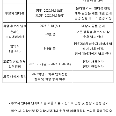
개별 메일 안내
온라인
Zoom
인터뷰 진행
PPF : 2026.08.11(
화
)
후보자 인터뷰
세부 일정은 개별 메일 안내
PLSF : 2026.08.14(
금
)
운영 상황에 따라 변경 가능
최종 후보자 발표
2026. 8. 18.(
화
)
대상교 공문 안내
온라인
모든 장학생 후보자 대상
,
8~9
월 중
오리엔테이션
추후 별도 안내
PPF 2
억원 바우처 대상자 발
협약식
8~9
월 중
생 시 개최 예정
,
(
필요시
)
참석 대상자에게 별도 안내
2027
학년도 학부
1
단계 서류평가
2026. 9. 7.(
월
) ~ 2027. 1. 20.(
수
)
입학전형
2
단계 면접평가
2027
학년도 학부 입학전형
최종 대상자 확정
합격 및 최종 등록 이후
-
후보자 인터뷰 단계에서는 제출 서류 기반으로 인성 및 성장 가능성 평가
-
필요 시
,
입학전형 중 입학사정관의 추천 및 입학위원회 논의를 통해
T/O
충