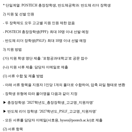
*
단일계열
: POSTECH
총장장학생
,
반도체공학과
:
반도체 리더 장학생
2)
지원 및 선발 인원
-
두 장학제도 모두 고교별 지원 인원 제한 없음
- POSTECH
총장장학생
(PPF):
최대
10
명 이내 선발 예정
-
반도체 리더 장학생
(PSLF):
최대
10
명 이내 선발 예정
3)
지원 방법
(
가
)
지원 학생 명단 제출
: '
포항공과대학교
'
로 공문 접수
(
나
)
지원 서류 제출
:
담당자 이메일로 제출
(1)
서류 수합 및 제출 방법
-
아래 서류 항목을 지원자
1
인당
1
개의 폴더로 수합하여
,
압축 파일 형태로 변환
-
장학생 유형에 따라 폴더명을 다음과 같이 지정
▶
총장장학생
: '2027
학년도
_
총장장학생
_
고교명
_
지원자명
'
▶
반도체 리더 장학생
: '2027
학년도
_PSLF_
고교명
_
지원자명
'
-
모든 서류를 담당자 이메일
(
서호용
, hyseo@postech.ac.kr)
로 제출
(2)
서류 항목