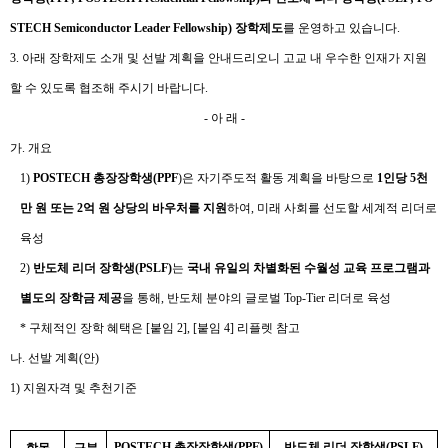
STECH Semiconductor Leader Fellowship)
장학제도
를 운영하고 있습니다
.
3.
아래 장학제도 소개 및 선발 계획을 안내드리오니 고교 내 우수한 인재가 지원
할 수 있도록 협조해 주시기 바랍니다
.
-
아 래
-
가
.
개요
1)
POSTECH
총장장학생
(PPF
)
은 자기주도적 활동 계획을 바탕으로
1
인당
5
천
만 원 또는
2
억 원 상당의 바우처를 지원
하여
,
미래 사회를 선도할 세계적 리더로
육성
2)
반도체 리더 장학생
(PSLF)
는
국내 유일의 차별화된 수월성 교육 프로그램과
별도의 장학금 제공
을 통해
,
반도체 분야의 글로벌
Top-Tier
리더로 육성
*
구체적인 장학 혜택은
[
붙임
2], [
붙임
4]
리플렛 참고
나
.
선발 계획
(
안
)
1)
지원자격 및 추천기준
POSTECH
총장장학생
(PPF)
반도체 리더 장학생
(PSLF)
항목
구분