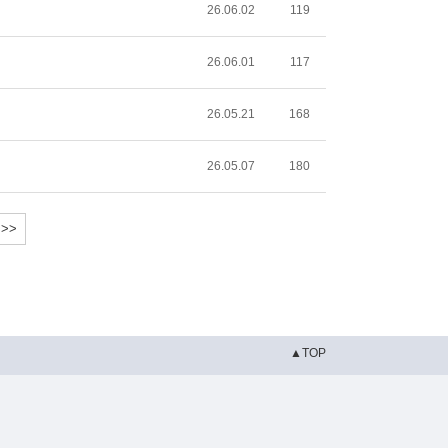
26.06.02
119
26.06.01
117
26.05.21
168
26.05.07
180
>>
▲TOP