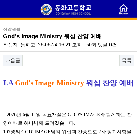
신앙생활
God's Image Ministry 워십 찬양 예배
작성자
동화고
26-06-24 16:21
조회
150회
댓글
0건
다음글
목록
본문
LA
God's Image
Ministry
워십 찬양 예배
2026
년
6
월 11
일 목요채플은
GOD'S IMAGE
와 함께하는 찬
양예배로 하나님께 드려졌습니다
.
105
명의
GOD' IMAGE
팀의 워십과 간증으로 2차 정기시험을