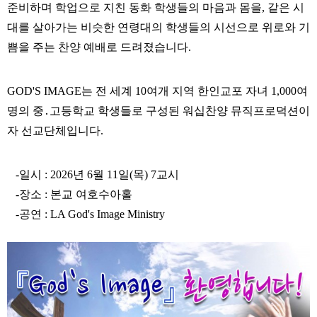
준비하며 학업으로 지친 동화 학생들의 마음과 몸을
,
같은 시
대를 살아가는 비슷한 연령대의 학생들의 시선으로 위로와 기
쁨을 주는 찬양 예배로 드려졌습니다
.
GOD'S IMAGE
는 전 세계
10
여개 지역 한인교포 자녀
1,000
여
명의 중
․
고등학교 학생들로 구성된 워십찬양 뮤직프로덕션이
자 선교단체입니다
.
-
일시
: 2026
년
6
월 11
일
(
목
) 7
교시
-
장소
:
본교 여호수아홀
-
공연
:
LA God's Image Ministry