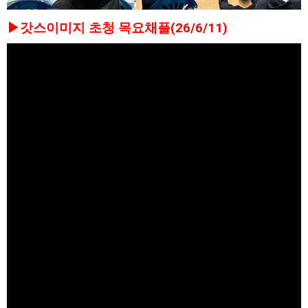
▶갓스이미지 초청 목요채플(26/6/11)