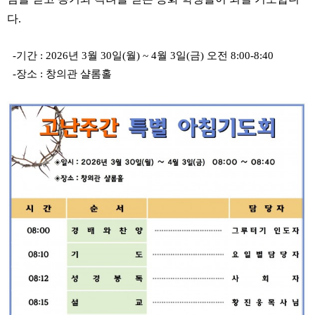
다
.
-
기간
: 2026
년 3
월 30
일
(
월
) ~ 4
월 3
일
(
금
)
오전 8
:00-8:40
-장소
:
창의관 샬롬홀