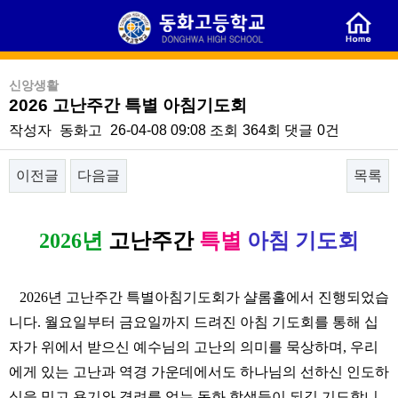
신앙생활
2026 고난주간 특별 아침기도회
작성자
동화고
26-04-08 09:08
조회
364회
댓글
0건
이전글
다음글
목록
본문
2026
년
고난주간
특별
아침 기도회
2026
년 고난주간 특별아침기도회가 샬롬홀에서 진행되었습
니다
.
월요일부터 금요일까지 드려진 아침 기도회를 통해
십
자가 위에서 받으신
예수님의 고난의 의미를 묵상하며
,
우리
에게 있는 고난과 역경 가운데에서도 하나님의 선하신 인도하
심을 믿고 용기와 격려를 얻는 동화 학생들이 되길 기도합니