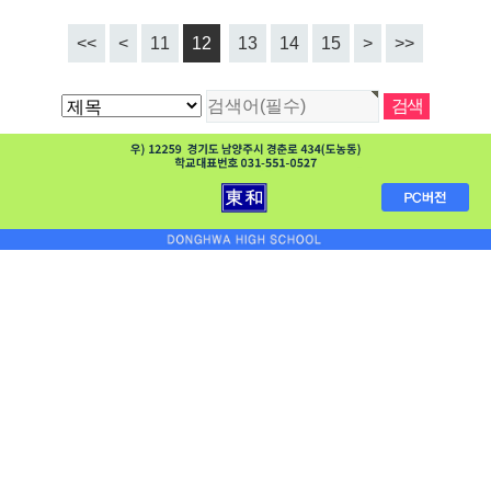
<<
<
11
12
13
14
15
>
>>