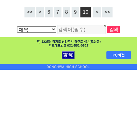
<<
<
6
7
8
9
10
>
>>