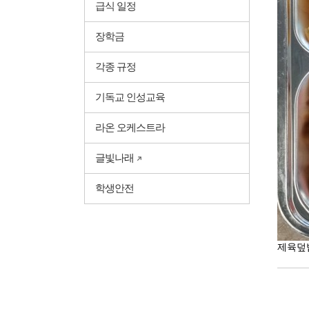
급식 일정
장학금
각종 규정
기독교 인성교육
라온 오케스트라
글빛나래
학생안전
제육덮