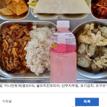
밥
,
미니만둣국
(
염도
0.6),
셀프치킨또띠아
,
단무지무침
,
포기김치
,
모구모
이전글