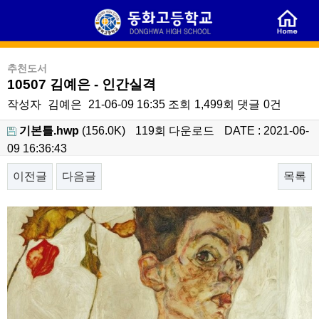
추천도서
10507 김예은 - 인간실격
작성자
김예은
21-06-09 16:35
조회
1,499회
댓글
0건
기본틀.hwp
(156.0K)
119회 다운로드
DATE : 2021-06-
09 16:36:43
이전글
다음글
목록
본문