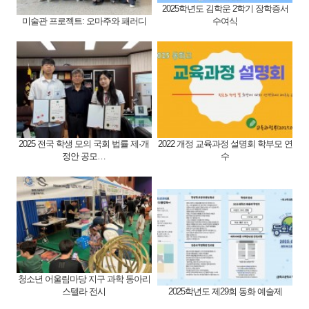
2025학년도 김학운 2학기 장학증서
미술관 프로젝트: 오마주와 패러디
수여식
2025 전국 학생 모의 국회 법률 제·개
2022 개정 교육과정 설명회 학부모 연
정안 공모…
수
청소년 어울림마당 지구 과학 동아리
스텔라 전시
2025학년도 제29회 동화 예술제