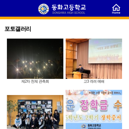
포토갤러리
제2차 천체 관측회
고3 격려 예배