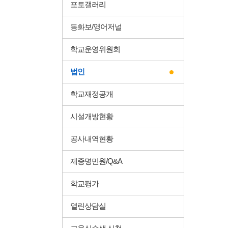
포토갤러리
동화보/영어저널
학교운영위원회
법인
학교재정공개
시설개방현황
공사내역현황
제증명민원/Q&A
학교평가
열린상담실