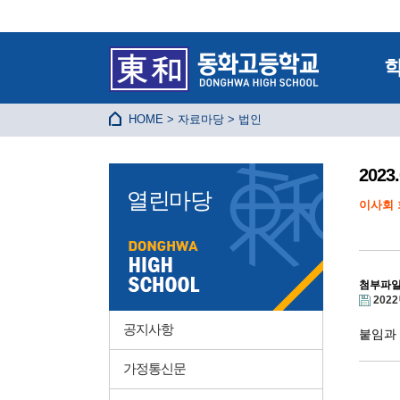
HOME > 자료마당 > 법인
202
열린마당
이사회 
첨부파
202
공지사항
붙임과
가정통신문