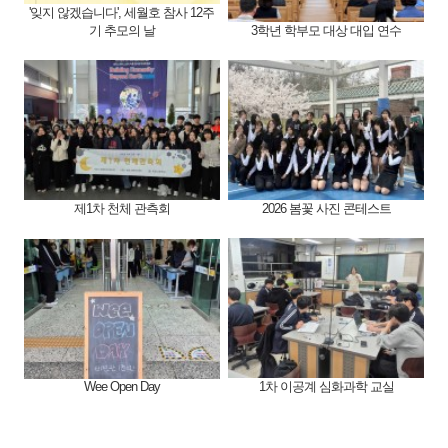
'잊지 않겠습니다', 세월호 참사 12주
기 추모의 날
3학년 학부모 대상 대입 연수
제1차 천체 관측회
2026 봄꽃 사진 콘테스트
Wee Open Day
1차 이공계 심화과학 교실